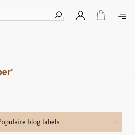
er'
Populaire blog labels