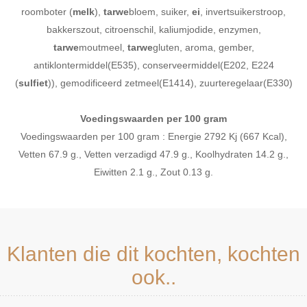
roomboter (
melk
),
tarwe
bloem, suiker,
ei
, invertsuikerstroop,
bakkerszout, citroenschil, kaliumjodide, enzymen,
tarwe
moutmeel,
tarwe
gluten, aroma, gember,
antiklontermiddel(E535), conserveermiddel(E202, E224
(
sulfiet
)), gemodificeerd zetmeel(E1414), zuurteregelaar(E330)
Voedingswaarden per 100 gram
Voedingswaarden per 100 gram : Energie 2792 Kj (667 Kcal),
Vetten 67.9 g., Vetten verzadigd 47.9 g., Koolhydraten 14.2 g.,
Eiwitten 2.1 g., Zout 0.13 g.
Klanten die dit kochten, kochten
ook..