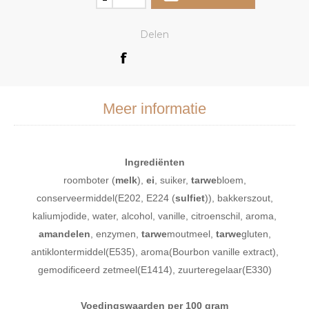
Delen
Meer informatie
Ingrediënten
roomboter (
melk
),
ei
, suiker,
tarwe
bloem,
conserveermiddel(E202, E224 (
sulfiet
)), bakkerszout,
kaliumjodide, water, alcohol, vanille, citroenschil, aroma,
amandelen
, enzymen,
tarwe
moutmeel,
tarwe
gluten,
antiklontermiddel(E535), aroma(Bourbon vanille extract),
gemodificeerd zetmeel(E1414), zuurteregelaar(E330)
Voedingswaarden per 100 gram