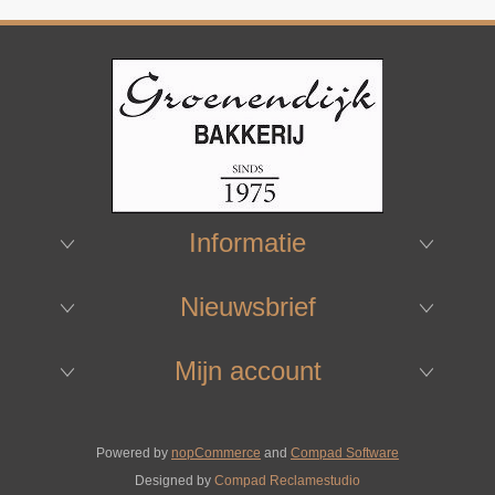
Informatie
Nieuwsbrief
Mijn account
Powered by
nopCommerce
and
Compad Software
Designed by
Compad Reclamestudio