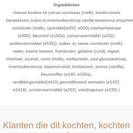
Ingrediënten
cheese bosbes hk (verse roomkaas (melk), koekkruimels
(tarwebloem,suiker,ei,invertsuikerstroop,vanille,tarwemout,enzyme
roomboter (melk), rijsmiddel(e450, e500),meelverbeteraar
(e300), kleurstof (e150a), conserveermiddel (e202),
antiklontermiddel (e535)), suiker, ei, tarwe,roomboter (melk),
water, zwarte bessen, frambozen, gelatine (rund), eigeel,
stremsel, zuursel, room (melk), melkpoeder, zout,glucosestroop,
invertsuikerstroop, kippenei-eiwit, bosbessen, aroma (vanille),
kleurstoffen (e140, e160a),
verdikkingsmiddel(e410),gemodificeerd zetmelen (e1422,
e1414), conserveermiddel (e202), voedingszuur (e330).)
Klanten die dit kochten, kochten