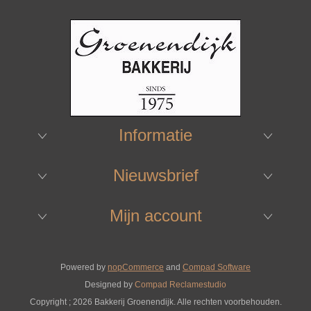
Informatie
Nieuwsbrief
Mijn account
Powered by
nopCommerce
and
Compad Software
Designed by
Compad Reclamestudio
Copyright ; 2026 Bakkerij Groenendijk. Alle rechten voorbehouden.