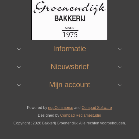
Informatie
Nieuwsbrief
Mijn account
Powered by
nopCommerce
and
Compad Software
Designed by
Compad Reclamestudio
Copyright ; 2026 Bakkerij Groenendijk. Alle rechten voorbehouden.