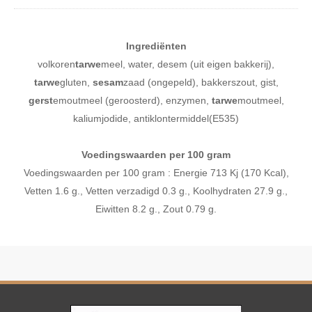
Ingrediënten
volkoren
tarwe
meel, water, desem (uit eigen bakkerij),
tarwe
gluten,
sesam
zaad (ongepeld), bakkerszout, gist,
gerst
emoutmeel (geroosterd), enzymen,
tarwe
moutmeel,
kaliumjodide, antiklontermiddel(E535)
Voedingswaarden per 100 gram
Voedingswaarden per 100 gram : Energie 713 Kj (170 Kcal),
Vetten 1.6 g., Vetten verzadigd 0.3 g., Koolhydraten 27.9 g.,
Eiwitten 8.2 g., Zout 0.79 g.