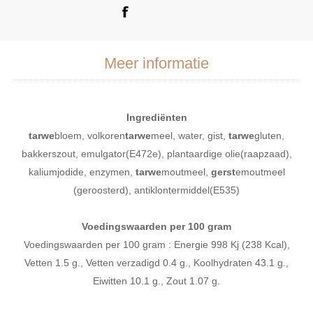
Meer informatie
Ingrediënten
tarwe
bloem, volkoren
tarwe
meel, water, gist,
tarwe
gluten,
bakkerszout, emulgator(E472e), plantaardige olie(raapzaad),
kaliumjodide, enzymen,
tarwe
moutmeel,
gerst
emoutmeel
(geroosterd), antiklontermiddel(E535)
Voedingswaarden per 100 gram
Voedingswaarden per 100 gram : Energie 998 Kj (238 Kcal),
Vetten 1.5 g., Vetten verzadigd 0.4 g., Koolhydraten 43.1 g.,
Eiwitten 10.1 g., Zout 1.07 g.