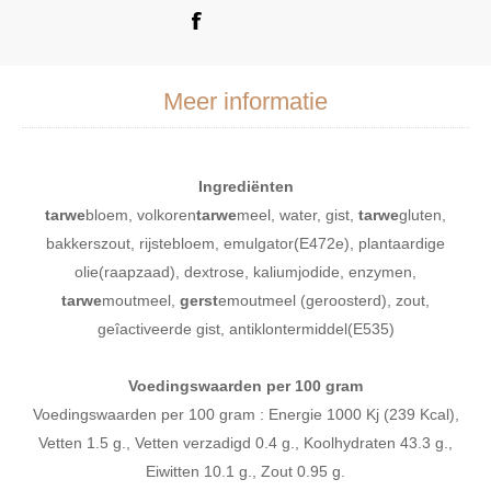
Meer informatie
Ingrediënten
tarwe
bloem, volkoren
tarwe
meel, water, gist,
tarwe
gluten,
bakkerszout, rijstebloem, emulgator(E472e), plantaardige
olie(raapzaad), dextrose, kaliumjodide, enzymen,
tarwe
moutmeel,
gerst
emoutmeel (geroosterd), zout,
geîactiveerde gist, antiklontermiddel(E535)
Voedingswaarden per 100 gram
Voedingswaarden per 100 gram : Energie 1000 Kj (239 Kcal),
Vetten 1.5 g., Vetten verzadigd 0.4 g., Koolhydraten 43.3 g.,
Eiwitten 10.1 g., Zout 0.95 g.