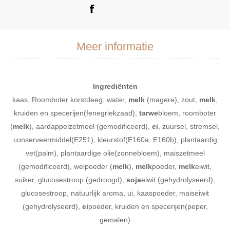
Meer informatie
Ingrediënten
kaas, Roomboter korstdeeg, water,
melk
(magere), zout,
melk
,
kruiden en specerijen(fenegriekzaad),
tarwe
bloem, roomboter
(
melk
), aardappelzetmeel (gemodificeerd),
ei
, zuursel, stremsel,
conserveermiddel(E251), kleurstof(E160a, E160b), plantaardig
vet(palm), plantaardige olie(zonnebloem), maiszetmeel
(gemodificeerd), weipoeder (
melk
),
melk
poeder,
melk
eiwit,
suiker, glucosestroop (gedroogd),
soja
eiwit (gehydrolyseerd),
glucosestroop, natuurlijk aroma, ui, kaaspoeder, maiseiwit
(gehydrolyseerd),
ei
poeder, kruiden en specerijen(peper,
gemalen)