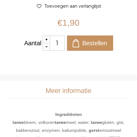
€1,90
Aantal
Meer informatie
Ingrediënten
tarwe
bloem, volkoren
tarwe
meel, water,
tarwe
gluten, gist,
bakkerszout, enzymen, kaliumjodide,
gerst
emoutmeel