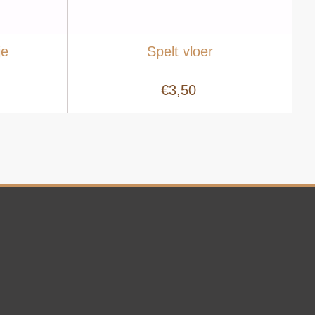
je
Spelt vloer
€3,50