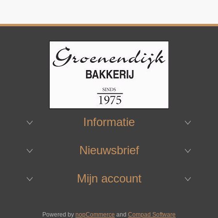
Informatie
Nieuwsbrief
Mijn account
Powered by
nopCommerce
and
Compad Software