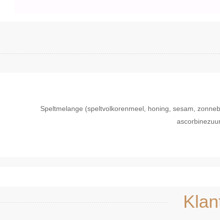
Speltmelange (speltvolkorenmeel, honing, sesam, zonneblo
ascorbinezuur
Snel bekijken
Sne
Klan