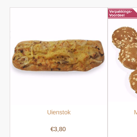
Uienstok
M
€3,80