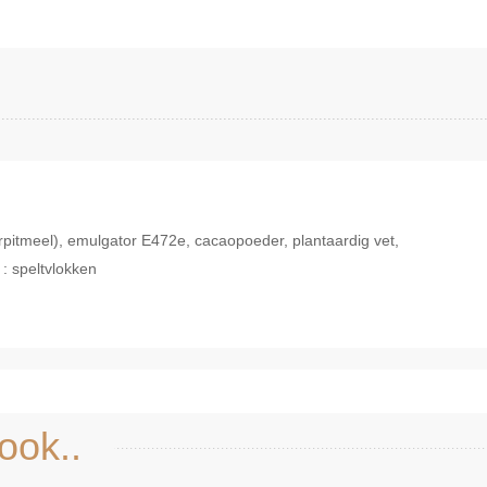
rpitmeel), emulgator E472e, cacaopoeder, plantaardig vet,
: speltvlokken
Snel bekijken
ook..