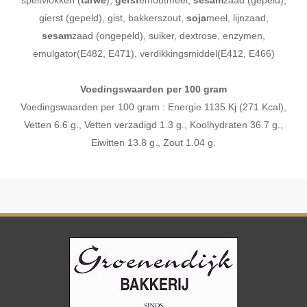
speltvlokken (
tarwe
),
gerst
emoutmeel,
sesam
zaad (gepeld),
gierst (gepeld), gist, bakkerszout,
soja
meel, lijnzaad,
sesam
zaad (ongepeld), suiker, dextrose, enzymen,
emulgator(E482, E471), verdikkingsmiddel(E412, E466)
Voedingswaarden per 100 gram
Voedingswaarden per 100 gram : Energie 1135 Kj (271 Kcal),
Vetten 6.6 g., Vetten verzadigd 1.3 g., Koolhydraten 36.7 g.,
Eiwitten 13.8 g., Zout 1.04 g.