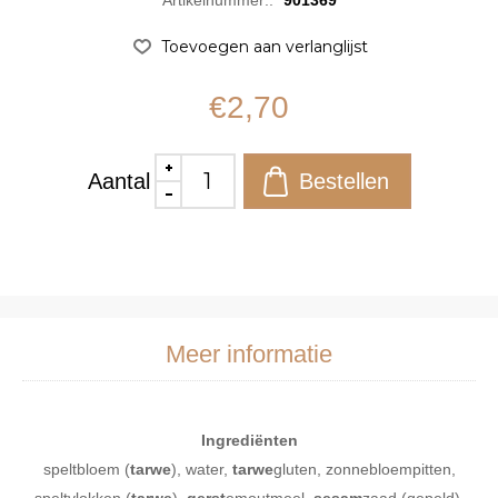
Artikelnummer::
901369
€2,70
Aantal
Meer informatie
Ingrediënten
speltbloem (
tarwe
), water,
tarwe
gluten, zonnebloempitten,