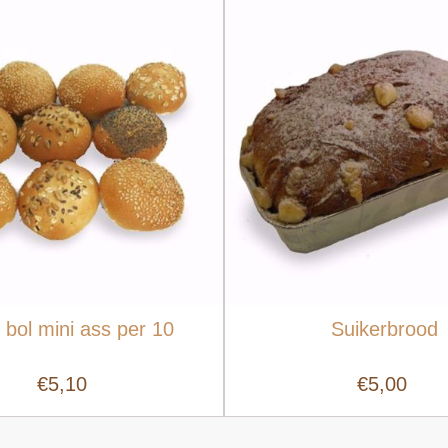
 bol mini ass per 10
Suikerbrood
€5,10
€5,00