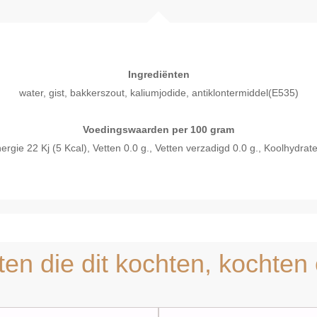
Ingrediënten
water, gist, bakkerszout, kaliumjodide, antiklontermiddel(E535)
Voedingswaarden per 100 gram
ie 22 Kj (5 Kcal), Vetten 0.0 g., Vetten verzadigd 0.0 g., Koolhydraten 
l bekijken
Snel bekijken
ten die dit kochten, kochten 