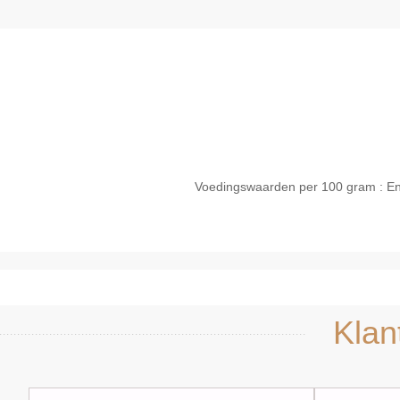
Voedingswaarden per 100 gram : Energ
Snel bekijken
Sne
Klan