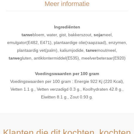
Meer informatie
Ingrediënten
tarwe
bloem, water, gist, bakkerszout,
soja
meel,
emulgator(E482, E471), plantaardige olie(raapzaad), enzymen,
plantaardig vet(palm), kaliumjodide,
tarwe
moutmeel,
tarwe
gluten, antiklontermiddel(E535), meelverbeteraar(E920)
Voedingswaarden per 100 gram
Voedingswaarden per 100 gram : Energie 922 Kj (220 Kcal),
Vetten 1.1 g., Vetten verzadigd 0.3 g., Koolhydraten 42.8 g.,
Eiwitten 8.1 g., Zout 0.93 g.
Klanten die dit kochten, kochten