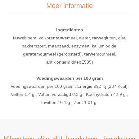
Meer informatie
Ingrediënten
tarwe
bloem, volkoren
tarwe
meel, water,
tarwe
gluten, gist,
bakkerszout, maanzaad, enzymen, kaliumjodide,
gerst
emoutmeel (geroosterd),
tarwe
moutmeel,
antiklontermiddel(E535)
Voedingswaarden per 100 gram
Voedingswaarden per 100 gram : Energie 992 Kj (237 Kcal),
Vetten 1.4 g., Vetten verzadigd 0.3 g., Koolhydraten 42.9 g.,
Eiwitten 10.1 g., Zout 1.01 g.