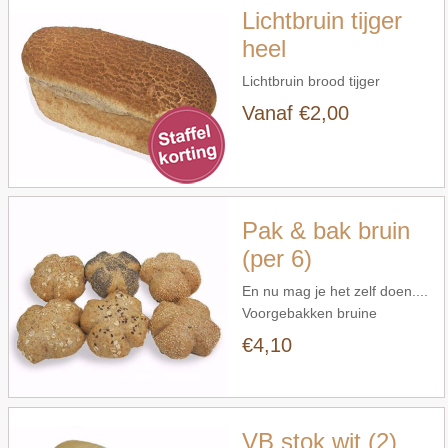
Lichtbruin tijger
heel
Lichtbruin brood tijger
Vanaf €2,00
Snel bekijken
Pak & bak bruin
(per 6)
En nu mag je het zelf doen....
Voorgebakken bruine
broodjes. 6 stuks vers op
€4,10
Snel bekijken
tafel.
VB stok wit (2)