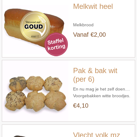
Melkwit heel
Melkbrood
Vanaf €2,00
Snel bekijken
Pak & bak wit
(per 6)
En nu mag je het zelf doen....
Voorgebakken witte broodjes.
6 stuks vers op tafel.
€4,10
Snel bekijken
Vlecht volk mz