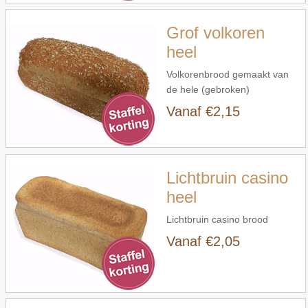
woorden.
Grof volkoren
heel
Volkorenbrood gemaakt van
de hele (gebroken)
tarwekorrel.
Vanaf €2,15
Snel bekijken
Lichtbruin casino
heel
Lichtbruin casino brood
Vanaf €2,05
Snel bekijken