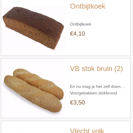
Ontbijtkoek
Ontbijtkoek
€4,10
Snel bekijken
VB stok bruin (2)
En nu mag je het zelf doen....
Voorgebakken stokbrood
bruin.. 2 stuks vers op tafel.
€3,50
Snel bekijken
Vlecht volk