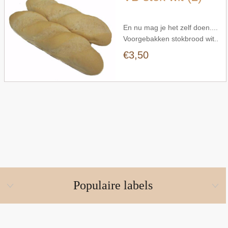
En nu mag je het zelf doen....
Voorgebakken stokbrood wit..
2 stuks vers op tafel.
€3,50
Populaire labels