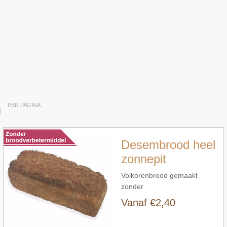
Snel bekijken
PER PAGINA
Desembrood heel
zonnepit
Volkorenbrood gemaakt
zonder
broodverbetermiddelen met
Vanaf €2,40
Snel bekijken
zonnepitten