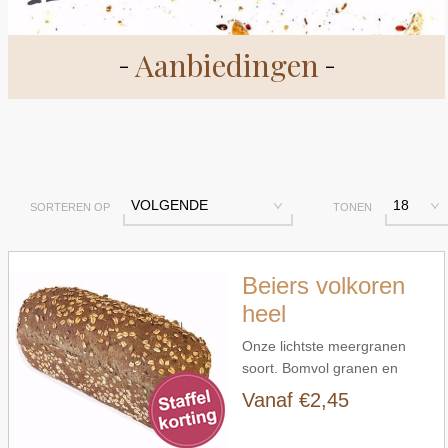
Aanbiedingen
Snel bekijken
VOLGENDE
18
SORTEREN OP
TONEN
Beiers volkoren
heel
Onze lichtste meergranen
soort. Bomvol granen en
zaden, op basis van
Vanaf €2,45
Snel bekijken
volkoren. Pitjes en smaak zijn
hier de belangrijkste twee