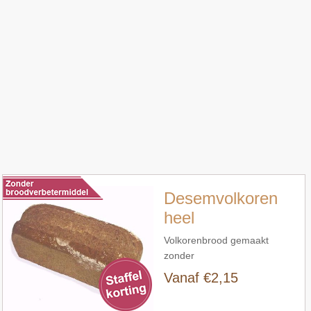
Snel bekijken
Desemvolkoren
heel
Volkorenbrood gemaakt
zonder
broodverbetermiddelen
Vanaf €2,15
Snel bekijken