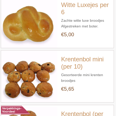
Witte Luxejes per
6
Zachte witte luxe broodjes
Afgestreken met boter.
Verpakt per 6. U krijgt diverse
€5,00
Snel bekijken
gevlochten broodjes.
Krentenbol mini
(per 10)
Gesorteerde mini krenten
broodjes
€5,65
Snel bekijken
Krentenbol (per