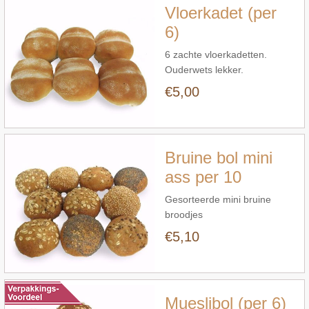
Vloerkadet (per
6)
6 zachte vloerkadetten.
Ouderwets lekker.
€5,00
Snel bekijken
Bruine bol mini
ass per 10
Gesorteerde mini bruine
broodjes
€5,10
Snel bekijken
s
Mueslibol (per 6)