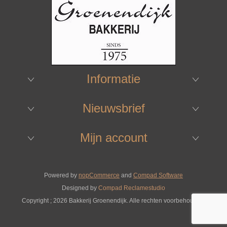
Informatie
Nieuwsbrief
Mijn account
Powered by
nopCommerce
and
Compad Software
Designed by
Compad Reclamestudio
Copyright ; 2026 Bakkerij Groenendijk. Alle rechten voorbehouden.